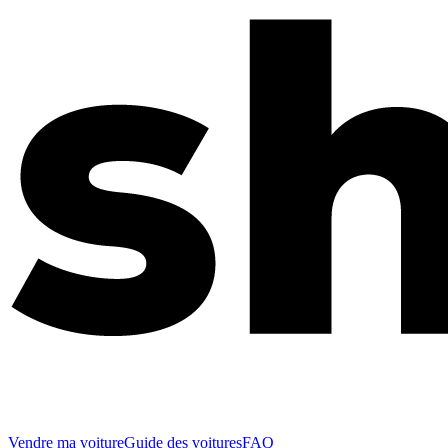
Vendre ma voiture
Guide des voitures
FAQ