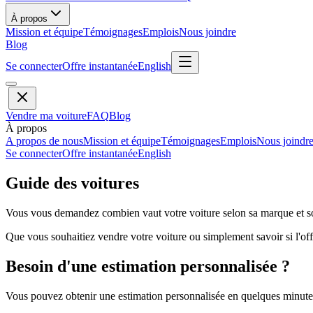
À propos
Mission et équipe
Témoignages
Emplois
Nous joindre
Blog
Se connecter
Offre instantanée
English
Vendre ma voiture
FAQ
Blog
À propos
A propos de nous
Mission et équipe
Témoignages
Emplois
Nous joindr
Se connecter
Offre instantanée
English
Guide des voitures
Vous vous demandez combien vaut votre voiture selon sa marque et so
Que vous souhaitiez vendre votre voiture ou simplement savoir si l'offr
Besoin d'une estimation personnalisée ?
Vous pouvez obtenir une estimation personnalisée en quelques minutes 