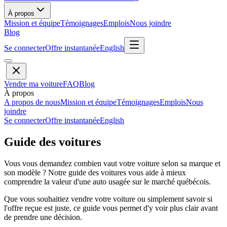
À propos
Mission et équipe
Témoignages
Emplois
Nous joindre
Blog
Se connecter
Offre instantanée
English
Vendre ma voiture
FAQ
Blog
À propos
A propos de nous
Mission et équipe
Témoignages
Emplois
Nous
joindre
Se connecter
Offre instantanée
English
Guide des voitures
Vous vous demandez combien vaut votre voiture selon sa marque et
son modèle ? Notre guide des voitures vous aide à mieux
comprendre la valeur d'une auto usagée sur le marché québécois.
Que vous souhaitiez vendre votre voiture ou simplement savoir si
l'offre reçue est juste, ce guide vous permet d'y voir plus clair avant
de prendre une décision.