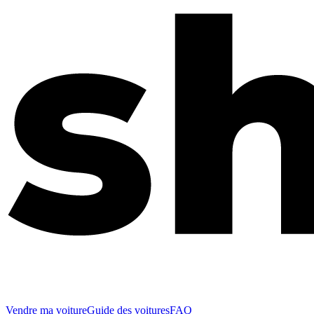
Vendre ma voiture
Guide des voitures
FAQ