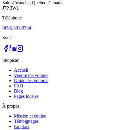
Saint-Eustache, Québec, Canada
J7P 3W1
Téléphone
(438) 801-9334
Social
Shopicar
Accueil
Vendre ma voiture
Guide des voitures
FAQ
Blog
Pages locales
À propos
Mission et équipe
Témoignages
Emplois