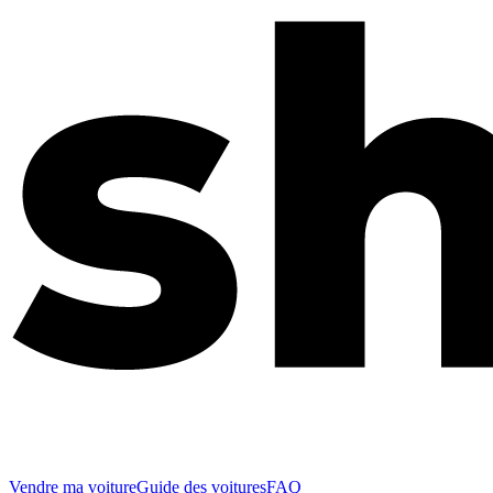
Vendre ma voiture
Guide des voitures
FAQ