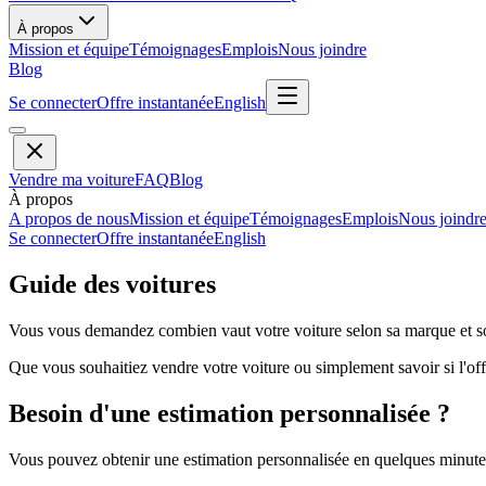
À propos
Mission et équipe
Témoignages
Emplois
Nous joindre
Blog
Se connecter
Offre instantanée
English
Vendre ma voiture
FAQ
Blog
À propos
A propos de nous
Mission et équipe
Témoignages
Emplois
Nous joindr
Se connecter
Offre instantanée
English
Guide des voitures
Vous vous demandez combien vaut votre voiture selon sa marque et so
Que vous souhaitiez vendre votre voiture ou simplement savoir si l'offr
Besoin d'une estimation personnalisée ?
Vous pouvez obtenir une estimation personnalisée en quelques minutes 