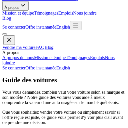
À propos
Mission et équipe
Témoignages
Emplois
Nous joindre
Blog
Se connecter
Offre instantanée
English
Vendre ma voiture
FAQ
Blog
À propos
A propos de nous
Mission et équipe
Témoignages
Emplois
Nous
joindre
Se connecter
Offre instantanée
English
Guide des voitures
Vous vous demandez combien vaut votre voiture selon sa marque et
son modèle ? Notre guide des voitures vous aide à mieux
comprendre la valeur d'une auto usagée sur le marché québécois.
Que vous souhaitiez vendre votre voiture ou simplement savoir si
l'offre reçue est juste, ce guide vous permet d'y voir plus clair avant
de prendre une décision.