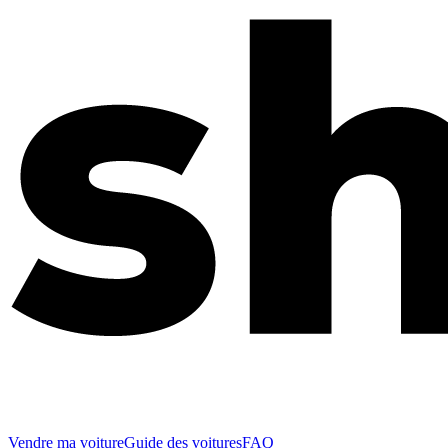
Vendre ma voiture
Guide des voitures
FAQ