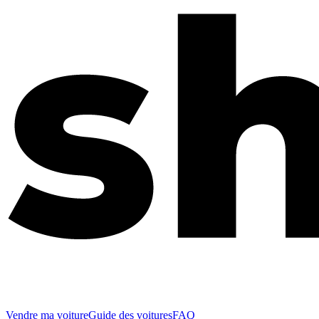
Vendre ma voiture
Guide des voitures
FAQ