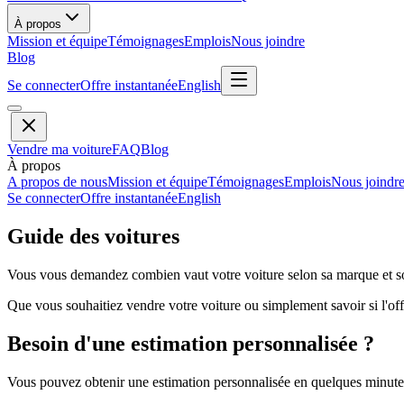
À propos
Mission et équipe
Témoignages
Emplois
Nous joindre
Blog
Se connecter
Offre instantanée
English
Vendre ma voiture
FAQ
Blog
À propos
A propos de nous
Mission et équipe
Témoignages
Emplois
Nous joindr
Se connecter
Offre instantanée
English
Guide des voitures
Vous vous demandez combien vaut votre voiture selon sa marque et so
Que vous souhaitiez vendre votre voiture ou simplement savoir si l'offr
Besoin d'une estimation personnalisée ?
Vous pouvez obtenir une estimation personnalisée en quelques minutes 