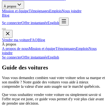
À propos
Mission et équipe
Témoignages
Emplois
Nous joindre
Blog
Se connecter
Offre instantanée
English
Vendre ma voiture
FAQ
Blog
À propos
A propos de nous
Mission et équipe
Témoignages
Emplois
Nous
joindre
Se connecter
Offre instantanée
English
Guide des voitures
Vous vous demandez combien vaut votre voiture selon sa marque et
son modèle ? Notre guide des voitures vous aide à mieux
comprendre la valeur d'une auto usagée sur le marché québécois.
Que vous souhaitiez vendre votre voiture ou simplement savoir si
l'offre reçue est juste, ce guide vous permet d'y voir plus clair avant
de prendre une décision.