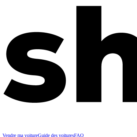
Vendre ma voiture
Guide des voitures
FAQ