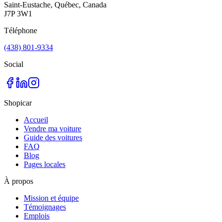
Saint-Eustache, Québec, Canada
J7P 3W1
Téléphone
(438) 801-9334
Social
Shopicar
Accueil
Vendre ma voiture
Guide des voitures
FAQ
Blog
Pages locales
À propos
Mission et équipe
Témoignages
Emplois