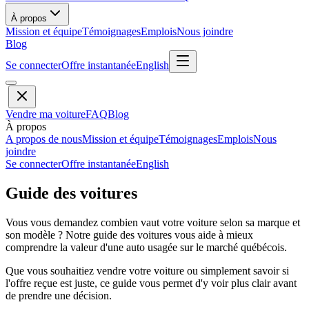
À propos
Mission et équipe
Témoignages
Emplois
Nous joindre
Blog
Se connecter
Offre instantanée
English
Vendre ma voiture
FAQ
Blog
À propos
A propos de nous
Mission et équipe
Témoignages
Emplois
Nous
joindre
Se connecter
Offre instantanée
English
Guide des voitures
Vous vous demandez combien vaut votre voiture selon sa marque et
son modèle ? Notre guide des voitures vous aide à mieux
comprendre la valeur d'une auto usagée sur le marché québécois.
Que vous souhaitiez vendre votre voiture ou simplement savoir si
l'offre reçue est juste, ce guide vous permet d'y voir plus clair avant
de prendre une décision.