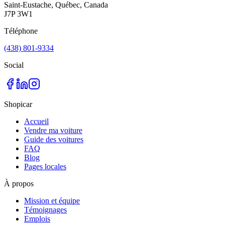
Saint-Eustache, Québec, Canada
J7P 3W1
Téléphone
(438) 801-9334
Social
Shopicar
Accueil
Vendre ma voiture
Guide des voitures
FAQ
Blog
Pages locales
À propos
Mission et équipe
Témoignages
Emplois