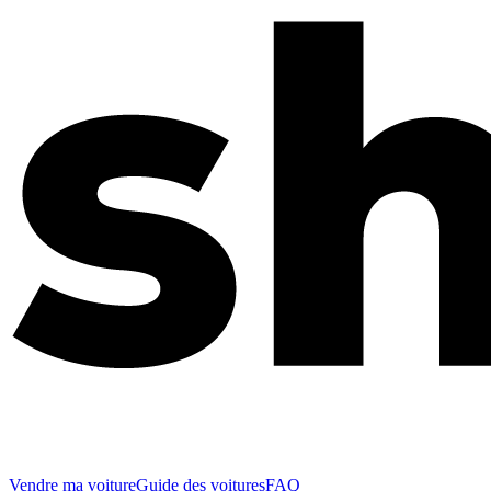
Vendre ma voiture
Guide des voitures
FAQ