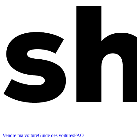
Vendre ma voiture
Guide des voitures
FAQ