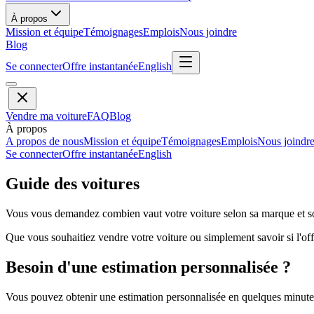
À propos
Mission et équipe
Témoignages
Emplois
Nous joindre
Blog
Se connecter
Offre instantanée
English
Vendre ma voiture
FAQ
Blog
À propos
A propos de nous
Mission et équipe
Témoignages
Emplois
Nous joindr
Se connecter
Offre instantanée
English
Guide des voitures
Vous vous demandez combien vaut votre voiture selon sa marque et so
Que vous souhaitiez vendre votre voiture ou simplement savoir si l'offr
Besoin d'une estimation personnalisée ?
Vous pouvez obtenir une estimation personnalisée en quelques minutes 