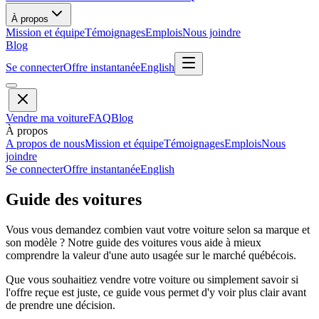
À propos
Mission et équipe
Témoignages
Emplois
Nous joindre
Blog
Se connecter
Offre instantanée
English
Vendre ma voiture
FAQ
Blog
À propos
A propos de nous
Mission et équipe
Témoignages
Emplois
Nous
joindre
Se connecter
Offre instantanée
English
Guide des voitures
Vous vous demandez combien vaut votre voiture selon sa marque et
son modèle ? Notre guide des voitures vous aide à mieux
comprendre la valeur d'une auto usagée sur le marché québécois.
Que vous souhaitiez vendre votre voiture ou simplement savoir si
l'offre reçue est juste, ce guide vous permet d'y voir plus clair avant
de prendre une décision.