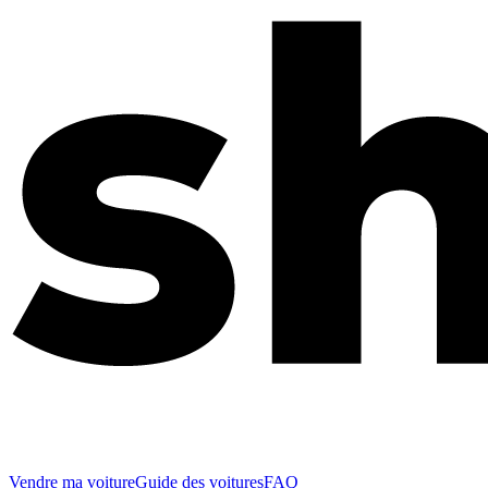
Vendre ma voiture
Guide des voitures
FAQ