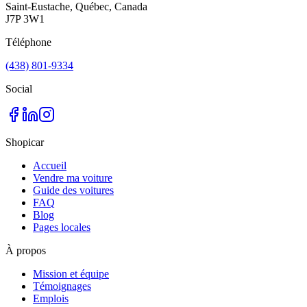
Saint-Eustache, Québec, Canada
J7P 3W1
Téléphone
(438) 801-9334
Social
Shopicar
Accueil
Vendre ma voiture
Guide des voitures
FAQ
Blog
Pages locales
À propos
Mission et équipe
Témoignages
Emplois