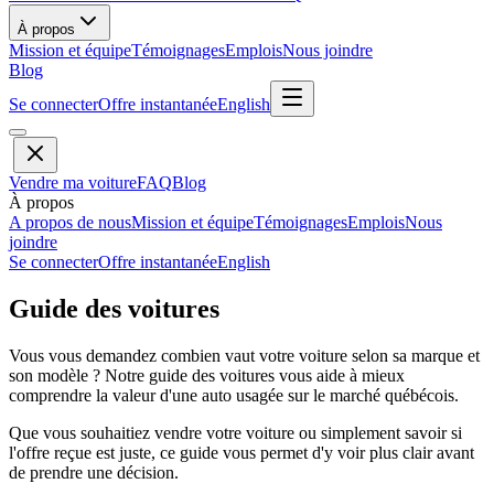
À propos
Mission et équipe
Témoignages
Emplois
Nous joindre
Blog
Se connecter
Offre instantanée
English
Vendre ma voiture
FAQ
Blog
À propos
A propos de nous
Mission et équipe
Témoignages
Emplois
Nous
joindre
Se connecter
Offre instantanée
English
Guide des voitures
Vous vous demandez combien vaut votre voiture selon sa marque et
son modèle ? Notre guide des voitures vous aide à mieux
comprendre la valeur d'une auto usagée sur le marché québécois.
Que vous souhaitiez vendre votre voiture ou simplement savoir si
l'offre reçue est juste, ce guide vous permet d'y voir plus clair avant
de prendre une décision.