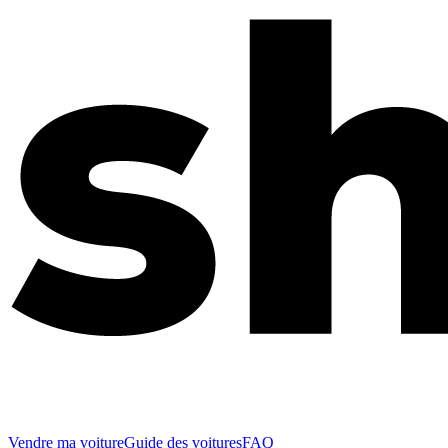
Vendre ma voiture
Guide des voitures
FAQ