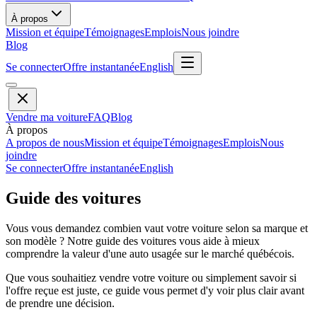
À propos
Mission et équipe
Témoignages
Emplois
Nous joindre
Blog
Se connecter
Offre instantanée
English
Vendre ma voiture
FAQ
Blog
À propos
A propos de nous
Mission et équipe
Témoignages
Emplois
Nous
joindre
Se connecter
Offre instantanée
English
Guide des voitures
Vous vous demandez combien vaut votre voiture selon sa marque et
son modèle ? Notre guide des voitures vous aide à mieux
comprendre la valeur d'une auto usagée sur le marché québécois.
Que vous souhaitiez vendre votre voiture ou simplement savoir si
l'offre reçue est juste, ce guide vous permet d'y voir plus clair avant
de prendre une décision.