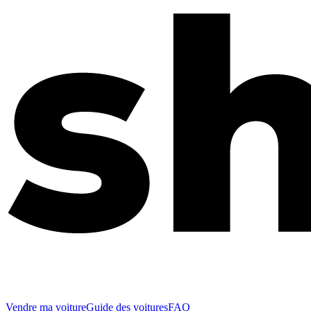
Vendre ma voiture
Guide des voitures
FAQ