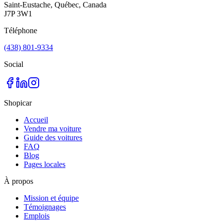
Saint-Eustache, Québec, Canada
J7P 3W1
Téléphone
(438) 801-9334
Social
Shopicar
Accueil
Vendre ma voiture
Guide des voitures
FAQ
Blog
Pages locales
À propos
Mission et équipe
Témoignages
Emplois