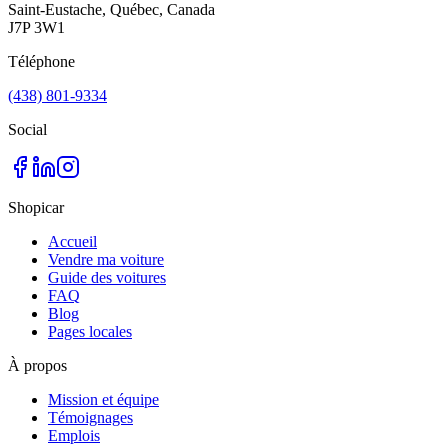
Saint-Eustache, Québec, Canada
J7P 3W1
Téléphone
(438) 801-9334
Social
Shopicar
Accueil
Vendre ma voiture
Guide des voitures
FAQ
Blog
Pages locales
À propos
Mission et équipe
Témoignages
Emplois