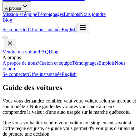
À propos
Mission et équipe
Témoignages
Emplois
Nous joindre
Blog
Se connecter
Offre instantanée
English
Vendre ma voiture
FAQ
Blog
À propos
A propos de nous
Mission et équipe
Témoignages
Emplois
Nous
joindre
Se connecter
Offre instantanée
English
Guide des voitures
Vous vous demandez combien vaut votre voiture selon sa marque et
son modèle ? Notre guide des voitures vous aide à mieux
comprendre la valeur d'une auto usagée sur le marché québécois.
Que vous souhaitiez vendre votre voiture ou simplement savoir si
l'offre reçue est juste, ce guide vous permet d'y voir plus clair avant
de prendre une décision.