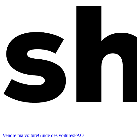
Vendre ma voiture
Guide des voitures
FAQ