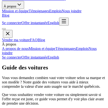
À propos
Mission et équipe
Témoignages
Emplois
Nous joindre
Blog
Se connecter
Offre instantanée
English
Vendre ma voiture
FAQ
Blog
À propos
A propos de nous
Mission et équipe
Témoignages
Emplois
Nous
joindre
Se connecter
Offre instantanée
English
Guide des voitures
Vous vous demandez combien vaut votre voiture selon sa marque et
son modèle ? Notre guide des voitures vous aide à mieux
comprendre la valeur d'une auto usagée sur le marché québécois.
Que vous souhaitiez vendre votre voiture ou simplement savoir si
l'offre reçue est juste, ce guide vous permet d'y voir plus clair avant
de prendre une décision.