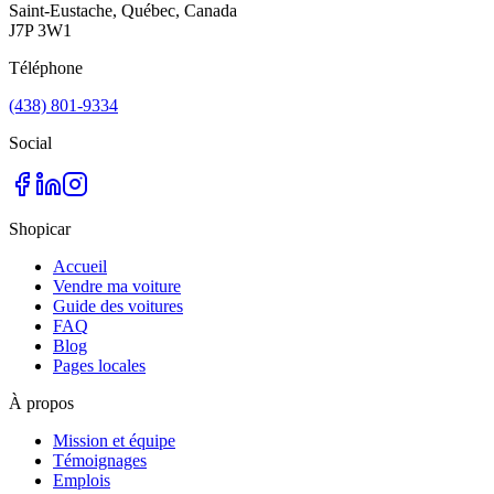
Saint-Eustache, Québec, Canada
J7P 3W1
Téléphone
(438) 801-9334
Social
Shopicar
Accueil
Vendre ma voiture
Guide des voitures
FAQ
Blog
Pages locales
À propos
Mission et équipe
Témoignages
Emplois