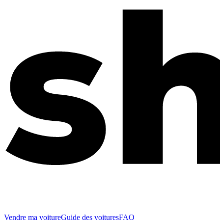
Vendre ma voiture
Guide des voitures
FAQ