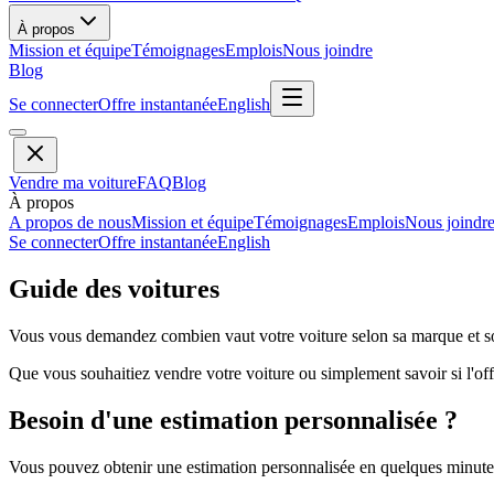
À propos
Mission et équipe
Témoignages
Emplois
Nous joindre
Blog
Se connecter
Offre instantanée
English
Vendre ma voiture
FAQ
Blog
À propos
A propos de nous
Mission et équipe
Témoignages
Emplois
Nous joindr
Se connecter
Offre instantanée
English
Guide des voitures
Vous vous demandez combien vaut votre voiture selon sa marque et so
Que vous souhaitiez vendre votre voiture ou simplement savoir si l'offr
Besoin d'une estimation personnalisée ?
Vous pouvez obtenir une estimation personnalisée en quelques minutes 