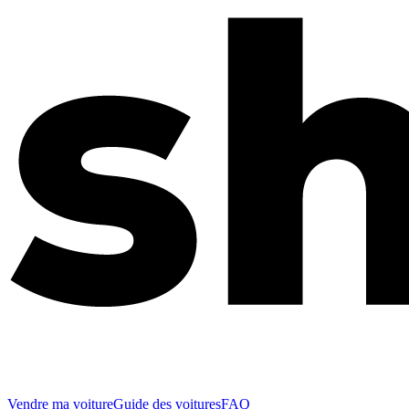
Vendre ma voiture
Guide des voitures
FAQ