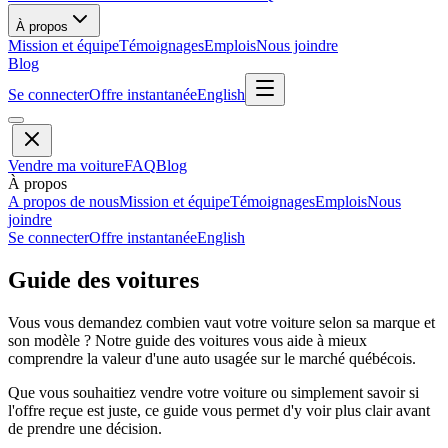
À propos
Mission et équipe
Témoignages
Emplois
Nous joindre
Blog
Se connecter
Offre instantanée
English
Vendre ma voiture
FAQ
Blog
À propos
A propos de nous
Mission et équipe
Témoignages
Emplois
Nous
joindre
Se connecter
Offre instantanée
English
Guide des voitures
Vous vous demandez combien vaut votre voiture selon sa marque et
son modèle ? Notre guide des voitures vous aide à mieux
comprendre la valeur d'une auto usagée sur le marché québécois.
Que vous souhaitiez vendre votre voiture ou simplement savoir si
l'offre reçue est juste, ce guide vous permet d'y voir plus clair avant
de prendre une décision.