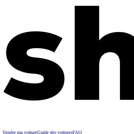
Vendre ma voiture
Guide des voitures
FAQ