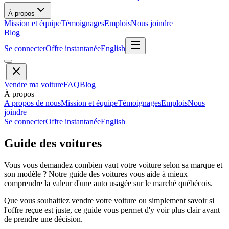
À propos
Mission et équipe
Témoignages
Emplois
Nous joindre
Blog
Se connecter
Offre instantanée
English
Vendre ma voiture
FAQ
Blog
À propos
A propos de nous
Mission et équipe
Témoignages
Emplois
Nous
joindre
Se connecter
Offre instantanée
English
Guide des voitures
Vous vous demandez combien vaut votre voiture selon sa marque et
son modèle ? Notre guide des voitures vous aide à mieux
comprendre la valeur d'une auto usagée sur le marché québécois.
Que vous souhaitiez vendre votre voiture ou simplement savoir si
l'offre reçue est juste, ce guide vous permet d'y voir plus clair avant
de prendre une décision.