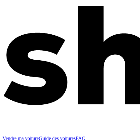
Vendre ma voiture
Guide des voitures
FAQ