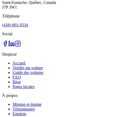
Saint-Eustache, Québec, Canada
J7P 3W1
Téléphone
(438) 801-9334
Social
Shopicar
Accueil
Vendre ma voiture
Guide des voitures
FAQ
Blog
Pages locales
À propos
Mission et équipe
Témoignages
Emplois