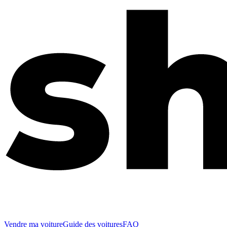
Vendre ma voiture
Guide des voitures
FAQ