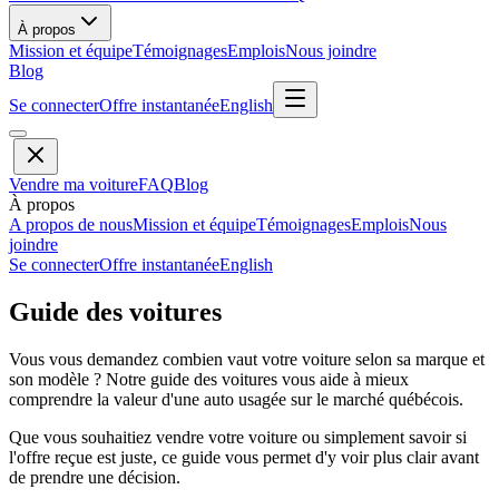
À propos
Mission et équipe
Témoignages
Emplois
Nous joindre
Blog
Se connecter
Offre instantanée
English
Vendre ma voiture
FAQ
Blog
À propos
A propos de nous
Mission et équipe
Témoignages
Emplois
Nous
joindre
Se connecter
Offre instantanée
English
Guide des voitures
Vous vous demandez combien vaut votre voiture selon sa marque et
son modèle ? Notre guide des voitures vous aide à mieux
comprendre la valeur d'une auto usagée sur le marché québécois.
Que vous souhaitiez vendre votre voiture ou simplement savoir si
l'offre reçue est juste, ce guide vous permet d'y voir plus clair avant
de prendre une décision.