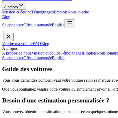
À propos
Mission et équipe
Témoignages
Emplois
Nous joindre
Blog
Se connecter
Offre instantanée
English
Vendre ma voiture
FAQ
Blog
À propos
A propos de nous
Mission et équipe
Témoignages
Emplois
Nous joindr
Se connecter
Offre instantanée
English
Guide des voitures
Vous vous demandez combien vaut votre voiture selon sa marque et so
Que vous souhaitiez vendre votre voiture ou simplement savoir si l'offr
Besoin d'une estimation personnalisée ?
Vous pouvez obtenir une estimation personnalisée en quelques minutes 