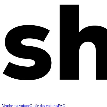
Vendre ma voiture
Guide des voitures
FAQ