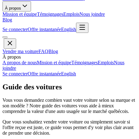
À propos
Mission et équipe
Témoignages
Emplois
Nous joindre
Blog
Se connecter
Offre instantanée
English
Vendre ma voiture
FAQ
Blog
À propos
A propos de nous
Mission et équipe
Témoignages
Emplois
Nous
joindre
Se connecter
Offre instantanée
English
Guide des voitures
Vous vous demandez combien vaut votre voiture selon sa marque et
son modèle ? Notre guide des voitures vous aide à mieux
comprendre la valeur d'une auto usagée sur le marché québécois.
Que vous souhaitiez vendre votre voiture ou simplement savoir si
l'offre reçue est juste, ce guide vous permet d'y voir plus clair avant
de prendre une décision.