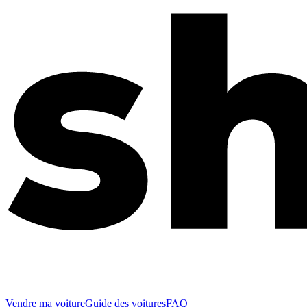
Vendre ma voiture
Guide des voitures
FAQ