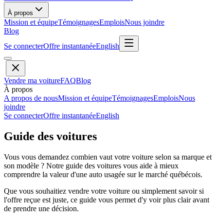
À propos
Mission et équipe
Témoignages
Emplois
Nous joindre
Blog
Se connecter
Offre instantanée
English
Vendre ma voiture
FAQ
Blog
À propos
A propos de nous
Mission et équipe
Témoignages
Emplois
Nous
joindre
Se connecter
Offre instantanée
English
Guide des voitures
Vous vous demandez combien vaut votre voiture selon sa marque et
son modèle ? Notre guide des voitures vous aide à mieux
comprendre la valeur d'une auto usagée sur le marché québécois.
Que vous souhaitiez vendre votre voiture ou simplement savoir si
l'offre reçue est juste, ce guide vous permet d'y voir plus clair avant
de prendre une décision.