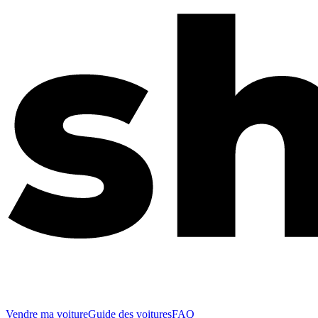
Vendre ma voiture
Guide des voitures
FAQ