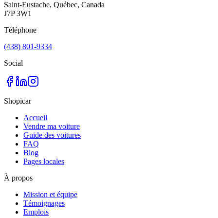
Saint-Eustache, Québec, Canada
J7P 3W1
Téléphone
(438) 801-9334
Social
Shopicar
Accueil
Vendre ma voiture
Guide des voitures
FAQ
Blog
Pages locales
À propos
Mission et équipe
Témoignages
Emplois