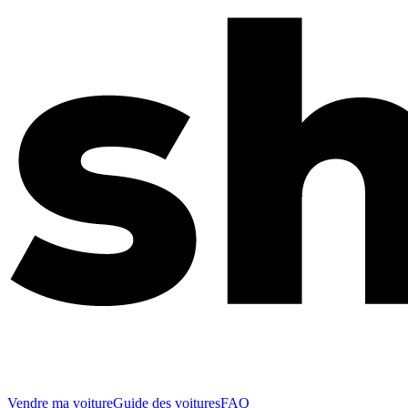
Vendre ma voiture
Guide des voitures
FAQ