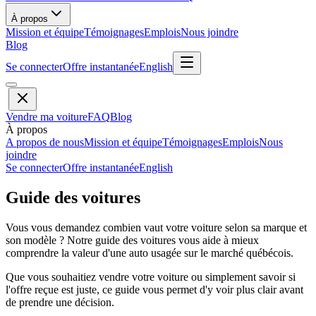
À propos
Mission et équipe
Témoignages
Emplois
Nous joindre
Blog
Se connecter
Offre instantanée
English
Vendre ma voiture
FAQ
Blog
À propos
A propos de nous
Mission et équipe
Témoignages
Emplois
Nous
joindre
Se connecter
Offre instantanée
English
Guide des voitures
Vous vous demandez combien vaut votre voiture selon sa marque et
son modèle ? Notre guide des voitures vous aide à mieux
comprendre la valeur d'une auto usagée sur le marché québécois.
Que vous souhaitiez vendre votre voiture ou simplement savoir si
l'offre reçue est juste, ce guide vous permet d'y voir plus clair avant
de prendre une décision.