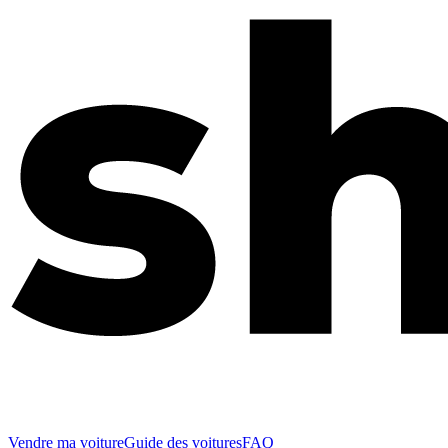
Vendre ma voiture
Guide des voitures
FAQ