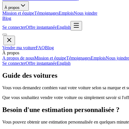
À propos
Mission et équipe
Témoignages
Emplois
Nous joindre
Blog
Se connecter
Offre instantanée
English
Vendre ma voiture
FAQ
Blog
À propos
A propos de nous
Mission et équipe
Témoignages
Emplois
Nous joindr
Se connecter
Offre instantanée
English
Guide des voitures
Vous vous demandez combien vaut votre voiture selon sa marque et so
Que vous souhaitiez vendre votre voiture ou simplement savoir si l'offr
Besoin d'une estimation personnalisée ?
Vous pouvez obtenir une estimation personnalisée en quelques minutes 