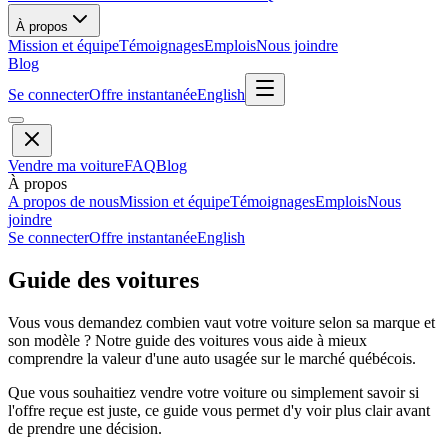
À propos
Mission et équipe
Témoignages
Emplois
Nous joindre
Blog
Se connecter
Offre instantanée
English
Vendre ma voiture
FAQ
Blog
À propos
A propos de nous
Mission et équipe
Témoignages
Emplois
Nous
joindre
Se connecter
Offre instantanée
English
Guide des voitures
Vous vous demandez combien vaut votre voiture selon sa marque et
son modèle ? Notre guide des voitures vous aide à mieux
comprendre la valeur d'une auto usagée sur le marché québécois.
Que vous souhaitiez vendre votre voiture ou simplement savoir si
l'offre reçue est juste, ce guide vous permet d'y voir plus clair avant
de prendre une décision.