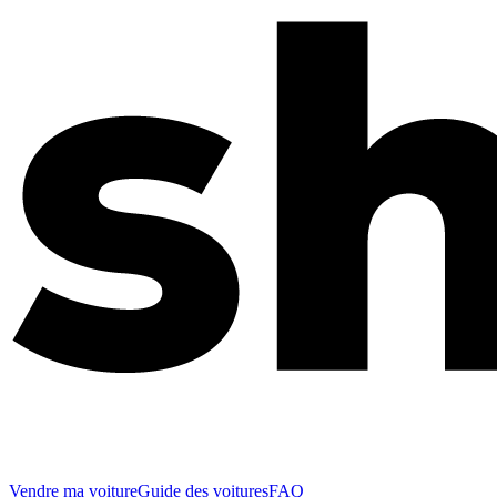
Vendre ma voiture
Guide des voitures
FAQ