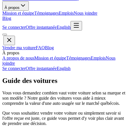
À propos
Mission et équipe
Témoignages
Emplois
Nous joindre
Blog
Se connecter
Offre instantanée
English
Vendre ma voiture
FAQ
Blog
À propos
A propos de nous
Mission et équipe
Témoignages
Emplois
Nous
joindre
Se connecter
Offre instantanée
English
Guide des voitures
Vous vous demandez combien vaut votre voiture selon sa marque et
son modèle ? Notre guide des voitures vous aide à mieux
comprendre la valeur d'une auto usagée sur le marché québécois.
Que vous souhaitiez vendre votre voiture ou simplement savoir si
l'offre reçue est juste, ce guide vous permet d'y voir plus clair avant
de prendre une décision.