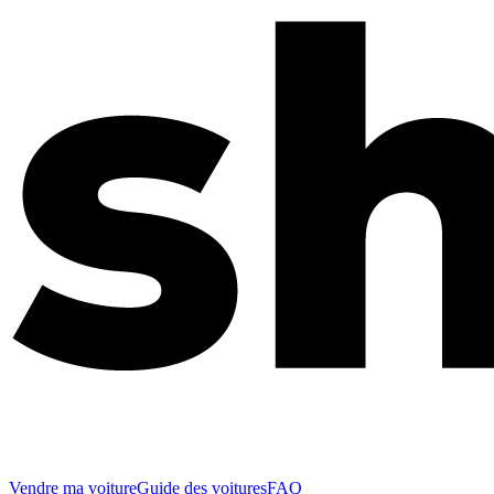
Vendre ma voiture
Guide des voitures
FAQ