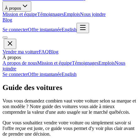
À propos
Mission et équipe
Témoignages
Emplois
Nous joindre
Blog
Se connecter
Offre instantanée
English
Vendre ma voiture
FAQ
Blog
À propos
A propos de nous
Mission et équipe
Témoignages
Emplois
Nous
joindre
Se connecter
Offre instantanée
English
Guide des voitures
Vous vous demandez combien vaut votre voiture selon sa marque et
son modèle ? Notre guide des voitures vous aide à mieux
comprendre la valeur d'une auto usagée sur le marché québécois.
Que vous souhaitiez vendre votre voiture ou simplement savoir si
l'offre reçue est juste, ce guide vous permet d'y voir plus clair avant
de prendre une décision.