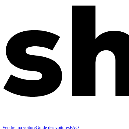
Vendre ma voiture
Guide des voitures
FAQ