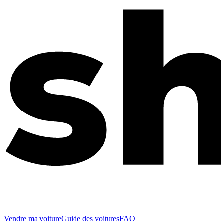
Vendre ma voiture
Guide des voitures
FAQ