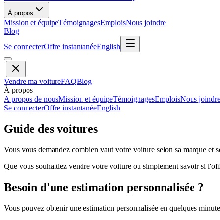
À propos
Mission et équipe
Témoignages
Emplois
Nous joindre
Blog
Se connecter
Offre instantanée
English
Vendre ma voiture
FAQ
Blog
À propos
A propos de nous
Mission et équipe
Témoignages
Emplois
Nous joindr
Se connecter
Offre instantanée
English
Guide des voitures
Vous vous demandez combien vaut votre voiture selon sa marque et so
Que vous souhaitiez vendre votre voiture ou simplement savoir si l'offr
Besoin d'une estimation personnalisée ?
Vous pouvez obtenir une estimation personnalisée en quelques minutes 