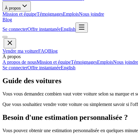
À propos
Mission et équipe
Témoignages
Emplois
Nous joindre
Blog
Se connecter
Offre instantanée
English
Vendre ma voiture
FAQ
Blog
À propos
A propos de nous
Mission et équipe
Témoignages
Emplois
Nous joindr
Se connecter
Offre instantanée
English
Guide des voitures
Vous vous demandez combien vaut votre voiture selon sa marque et so
Que vous souhaitiez vendre votre voiture ou simplement savoir si l'offr
Besoin d'une estimation personnalisée ?
Vous pouvez obtenir une estimation personnalisée en quelques minutes 