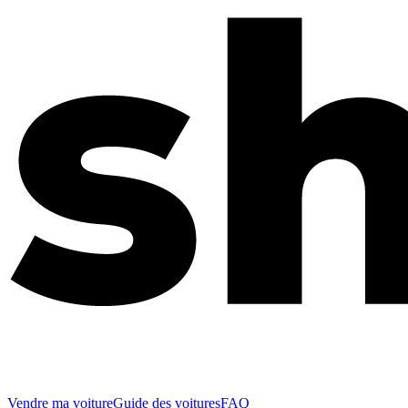
Vendre ma voiture
Guide des voitures
FAQ