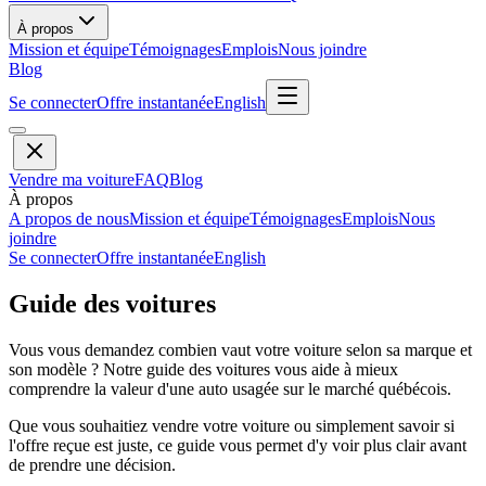
À propos
Mission et équipe
Témoignages
Emplois
Nous joindre
Blog
Se connecter
Offre instantanée
English
Vendre ma voiture
FAQ
Blog
À propos
A propos de nous
Mission et équipe
Témoignages
Emplois
Nous
joindre
Se connecter
Offre instantanée
English
Guide des voitures
Vous vous demandez combien vaut votre voiture selon sa marque et
son modèle ? Notre guide des voitures vous aide à mieux
comprendre la valeur d'une auto usagée sur le marché québécois.
Que vous souhaitiez vendre votre voiture ou simplement savoir si
l'offre reçue est juste, ce guide vous permet d'y voir plus clair avant
de prendre une décision.