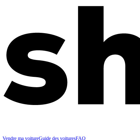
Vendre ma voiture
Guide des voitures
FAQ