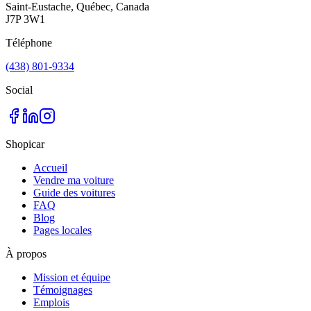
Saint-Eustache, Québec, Canada
J7P 3W1
Téléphone
(438) 801-9334
Social
Shopicar
Accueil
Vendre ma voiture
Guide des voitures
FAQ
Blog
Pages locales
À propos
Mission et équipe
Témoignages
Emplois