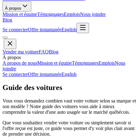
À propos
Mission et équipe
Témoignages
Emplois
Nous joindre
Blog
Se connecter
Offre instantanée
English
Vendre ma voiture
FAQ
Blog
À propos
A propos de nous
Mission et équipe
Témoignages
Emplois
Nous
joindre
Se connecter
Offre instantanée
English
Guide des voitures
Vous vous demandez combien vaut votre voiture selon sa marque et
son modèle ? Notre guide des voitures vous aide à mieux
comprendre la valeur d'une auto usagée sur le marché québécois.
Que vous souhaitiez vendre votre voiture ou simplement savoir si
l'offre reçue est juste, ce guide vous permet d'y voir plus clair avant
de prendre une décision.