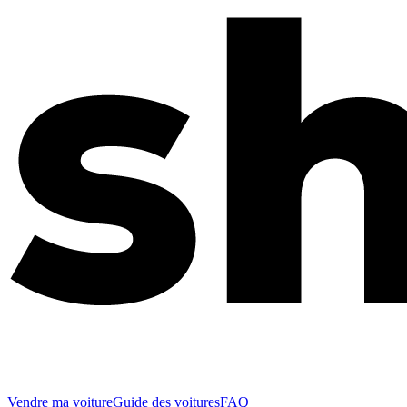
Vendre ma voiture
Guide des voitures
FAQ