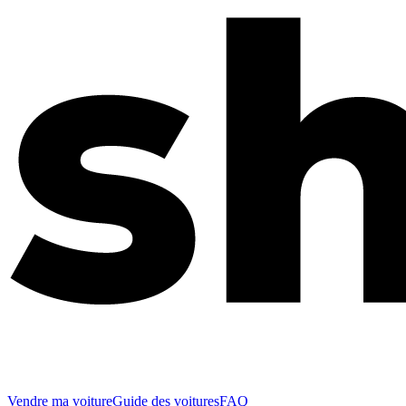
Vendre ma voiture
Guide des voitures
FAQ