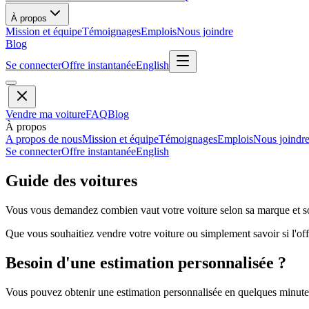
À propos
Mission et équipe
Témoignages
Emplois
Nous joindre
Blog
Se connecter
Offre instantanée
English
Vendre ma voiture
FAQ
Blog
À propos
A propos de nous
Mission et équipe
Témoignages
Emplois
Nous joindr
Se connecter
Offre instantanée
English
Guide des voitures
Vous vous demandez combien vaut votre voiture selon sa marque et so
Que vous souhaitiez vendre votre voiture ou simplement savoir si l'offr
Besoin d'une estimation personnalisée ?
Vous pouvez obtenir une estimation personnalisée en quelques minutes 