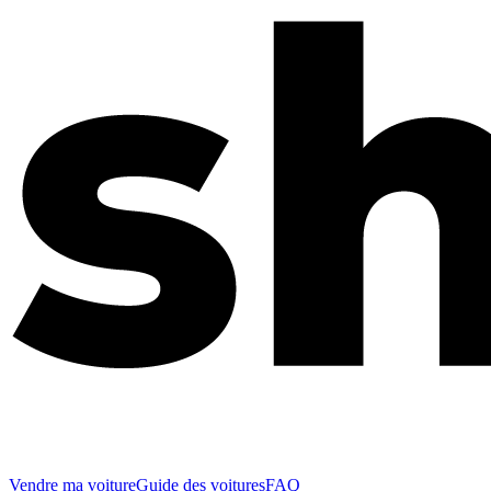
Vendre ma voiture
Guide des voitures
FAQ