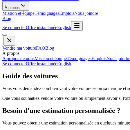
À propos
Mission et équipe
Témoignages
Emplois
Nous joindre
Blog
Se connecter
Offre instantanée
English
Vendre ma voiture
FAQ
Blog
À propos
A propos de nous
Mission et équipe
Témoignages
Emplois
Nous joindr
Se connecter
Offre instantanée
English
Guide des voitures
Vous vous demandez combien vaut votre voiture selon sa marque et so
Que vous souhaitiez vendre votre voiture ou simplement savoir si l'offr
Besoin d'une estimation personnalisée ?
Vous pouvez obtenir une estimation personnalisée en quelques minutes 