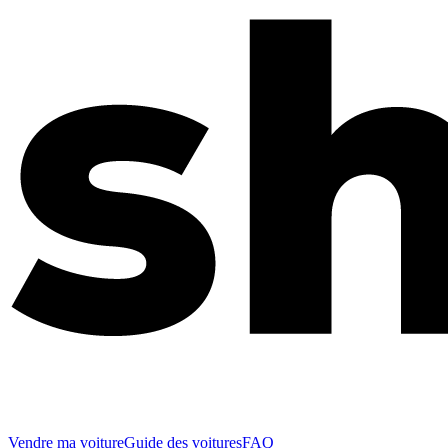
Vendre ma voiture
Guide des voitures
FAQ