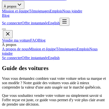
À propos
Mission et équipe
Témoignages
Emplois
Nous joindre
Blog
Se connecter
Offre instantanée
English
Vendre ma voiture
FAQ
Blog
À propos
A propos de nous
Mission et équipe
Témoignages
Emplois
Nous
joindre
Se connecter
Offre instantanée
English
Guide des voitures
Vous vous demandez combien vaut votre voiture selon sa marque et
son modèle ? Notre guide des voitures vous aide à mieux
comprendre la valeur d'une auto usagée sur le marché québécois.
Que vous souhaitiez vendre votre voiture ou simplement savoir si
l'offre reçue est juste, ce guide vous permet d'y voir plus clair avant
de prendre une décision.