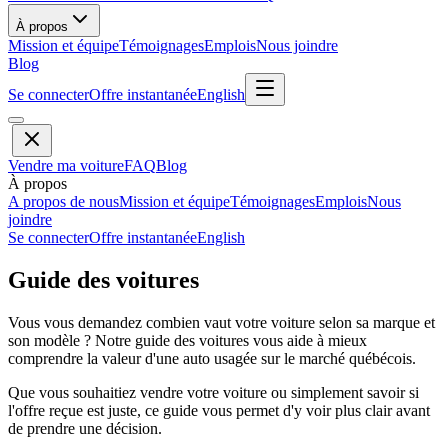
À propos
Mission et équipe
Témoignages
Emplois
Nous joindre
Blog
Se connecter
Offre instantanée
English
Vendre ma voiture
FAQ
Blog
À propos
A propos de nous
Mission et équipe
Témoignages
Emplois
Nous
joindre
Se connecter
Offre instantanée
English
Guide des voitures
Vous vous demandez combien vaut votre voiture selon sa marque et
son modèle ? Notre guide des voitures vous aide à mieux
comprendre la valeur d'une auto usagée sur le marché québécois.
Que vous souhaitiez vendre votre voiture ou simplement savoir si
l'offre reçue est juste, ce guide vous permet d'y voir plus clair avant
de prendre une décision.