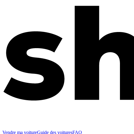
Vendre ma voiture
Guide des voitures
FAQ