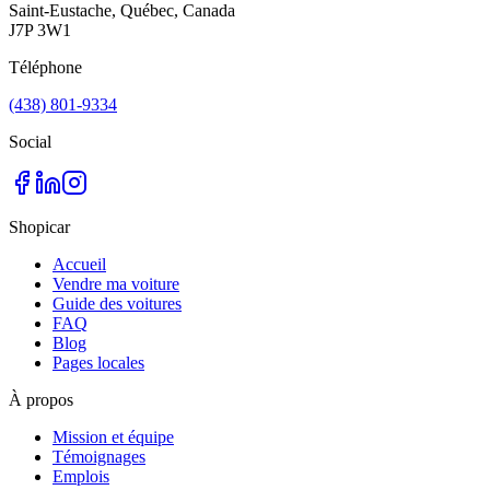
Saint-Eustache, Québec, Canada
J7P 3W1
Téléphone
(438) 801-9334
Social
Shopicar
Accueil
Vendre ma voiture
Guide des voitures
FAQ
Blog
Pages locales
À propos
Mission et équipe
Témoignages
Emplois