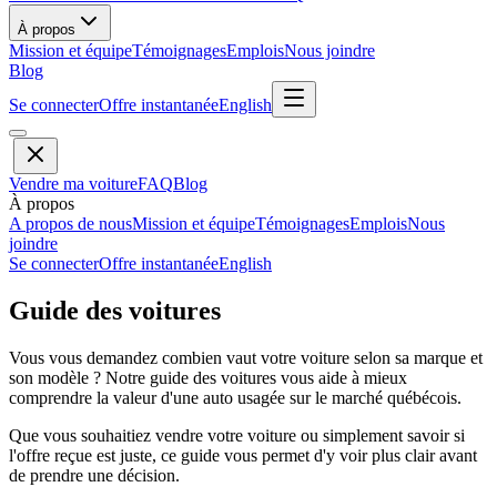
À propos
Mission et équipe
Témoignages
Emplois
Nous joindre
Blog
Se connecter
Offre instantanée
English
Vendre ma voiture
FAQ
Blog
À propos
A propos de nous
Mission et équipe
Témoignages
Emplois
Nous
joindre
Se connecter
Offre instantanée
English
Guide des voitures
Vous vous demandez combien vaut votre voiture selon sa marque et
son modèle ? Notre guide des voitures vous aide à mieux
comprendre la valeur d'une auto usagée sur le marché québécois.
Que vous souhaitiez vendre votre voiture ou simplement savoir si
l'offre reçue est juste, ce guide vous permet d'y voir plus clair avant
de prendre une décision.