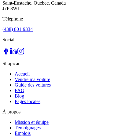
Saint-Eustache, Québec, Canada
J7P 3W1
Téléphone
(438) 801-9334
Social
Shopicar
Accueil
Vendre ma voiture
Guide des voitures
FAQ
Blog
Pages locales
À propos
Mission et équipe
Témoignages
Emplois