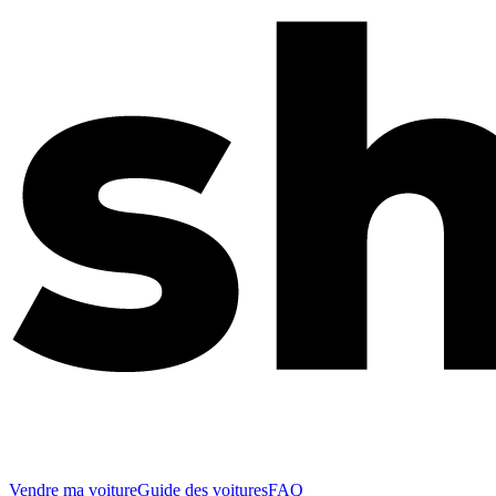
Vendre ma voiture
Guide des voitures
FAQ