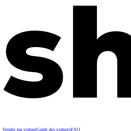
Vendre ma voiture
Guide des voitures
FAQ