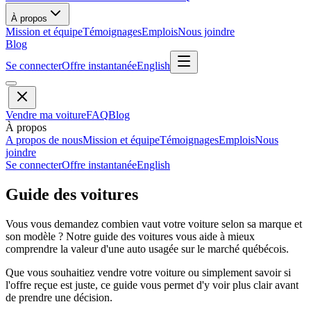
À propos
Mission et équipe
Témoignages
Emplois
Nous joindre
Blog
Se connecter
Offre instantanée
English
Vendre ma voiture
FAQ
Blog
À propos
A propos de nous
Mission et équipe
Témoignages
Emplois
Nous
joindre
Se connecter
Offre instantanée
English
Guide des voitures
Vous vous demandez combien vaut votre voiture selon sa marque et
son modèle ? Notre guide des voitures vous aide à mieux
comprendre la valeur d'une auto usagée sur le marché québécois.
Que vous souhaitiez vendre votre voiture ou simplement savoir si
l'offre reçue est juste, ce guide vous permet d'y voir plus clair avant
de prendre une décision.