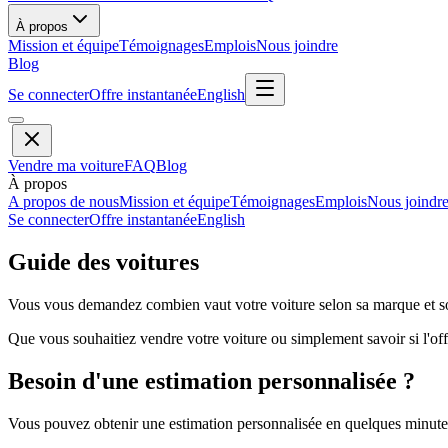
À propos
Mission et équipe
Témoignages
Emplois
Nous joindre
Blog
Se connecter
Offre instantanée
English
Vendre ma voiture
FAQ
Blog
À propos
A propos de nous
Mission et équipe
Témoignages
Emplois
Nous joindr
Se connecter
Offre instantanée
English
Guide des voitures
Vous vous demandez combien vaut votre voiture selon sa marque et so
Que vous souhaitiez vendre votre voiture ou simplement savoir si l'offr
Besoin d'une estimation personnalisée ?
Vous pouvez obtenir une estimation personnalisée en quelques minutes 