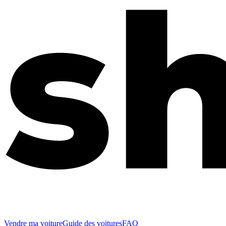
Vendre ma voiture
Guide des voitures
FAQ