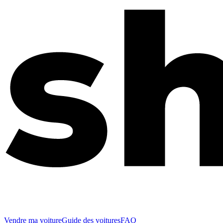
Vendre ma voiture
Guide des voitures
FAQ