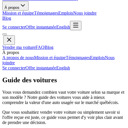
À propos
Mission et équipe
Témoignages
Emplois
Nous joindre
Blog
Se connecter
Offre instantanée
English
Vendre ma voiture
FAQ
Blog
À propos
A propos de nous
Mission et équipe
Témoignages
Emplois
Nous
joindre
Se connecter
Offre instantanée
English
Guide des voitures
Vous vous demandez combien vaut votre voiture selon sa marque et
son modèle ? Notre guide des voitures vous aide à mieux
comprendre la valeur d'une auto usagée sur le marché québécois.
Que vous souhaitiez vendre votre voiture ou simplement savoir si
l'offre reçue est juste, ce guide vous permet d'y voir plus clair avant
de prendre une décision.