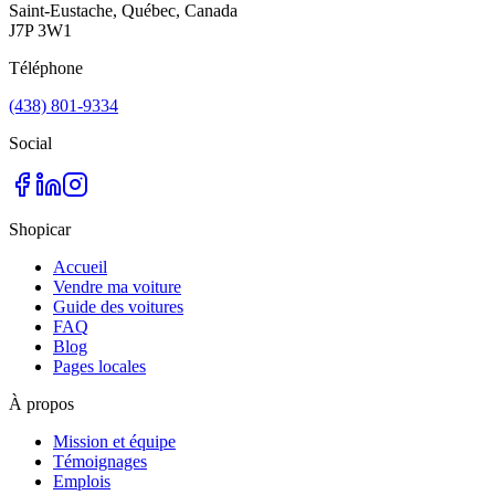
Saint-Eustache, Québec, Canada
J7P 3W1
Téléphone
(438) 801-9334
Social
Shopicar
Accueil
Vendre ma voiture
Guide des voitures
FAQ
Blog
Pages locales
À propos
Mission et équipe
Témoignages
Emplois