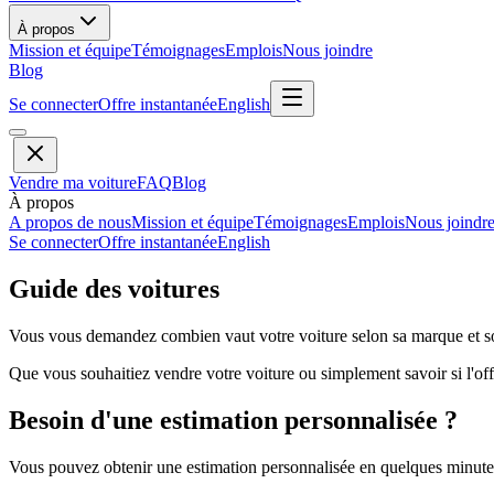
À propos
Mission et équipe
Témoignages
Emplois
Nous joindre
Blog
Se connecter
Offre instantanée
English
Vendre ma voiture
FAQ
Blog
À propos
A propos de nous
Mission et équipe
Témoignages
Emplois
Nous joindr
Se connecter
Offre instantanée
English
Guide des voitures
Vous vous demandez combien vaut votre voiture selon sa marque et so
Que vous souhaitiez vendre votre voiture ou simplement savoir si l'offr
Besoin d'une estimation personnalisée ?
Vous pouvez obtenir une estimation personnalisée en quelques minutes 