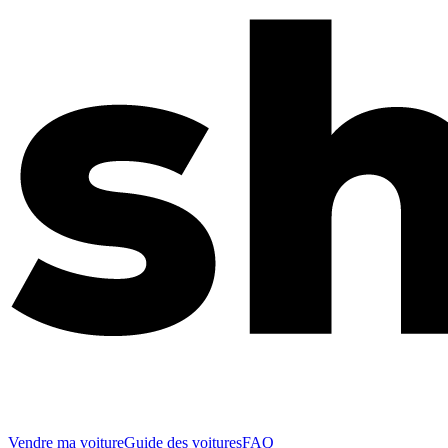
Vendre ma voiture
Guide des voitures
FAQ