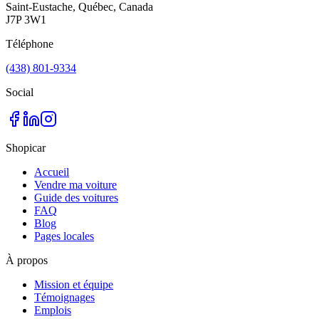
Saint-Eustache, Québec, Canada
J7P 3W1
Téléphone
(438) 801-9334
Social
Shopicar
Accueil
Vendre ma voiture
Guide des voitures
FAQ
Blog
Pages locales
À propos
Mission et équipe
Témoignages
Emplois