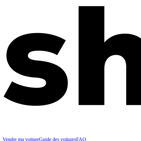
Vendre ma voiture
Guide des voitures
FAQ