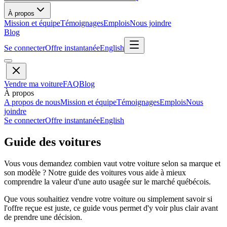
À propos
Mission et équipe
Témoignages
Emplois
Nous joindre
Blog
Se connecter
Offre instantanée
English
Vendre ma voiture
FAQ
Blog
À propos
A propos de nous
Mission et équipe
Témoignages
Emplois
Nous
joindre
Se connecter
Offre instantanée
English
Guide des voitures
Vous vous demandez combien vaut votre voiture selon sa marque et
son modèle ? Notre guide des voitures vous aide à mieux
comprendre la valeur d'une auto usagée sur le marché québécois.
Que vous souhaitiez vendre votre voiture ou simplement savoir si
l'offre reçue est juste, ce guide vous permet d'y voir plus clair avant
de prendre une décision.