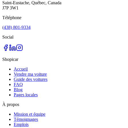
Saint-Eustache, Québec, Canada
J7P 3W1
Téléphone
(438) 801-9334
Social
Shopicar
Accueil
Vendre ma voiture
Guide des voitures
FAQ
Blog
Pages locales
À propos
Mission et équipe
Témoignages
Emplois