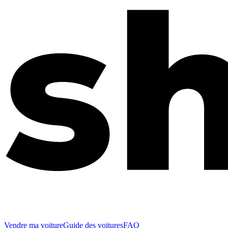
Vendre ma voiture
Guide des voitures
FAQ