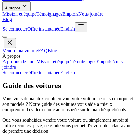
À propos
Mission et équipe
Témoignages
Emplois
Nous joindre
Blog
Se connecter
Offre instantanée
English
Vendre ma voiture
FAQ
Blog
À propos
A propos de nous
Mission et équipe
Témoignages
Emplois
Nous
joindre
Se connecter
Offre instantanée
English
Guide des voitures
Vous vous demandez combien vaut votre voiture selon sa marque et
son modèle ? Notre guide des voitures vous aide à mieux
comprendre la valeur d'une auto usagée sur le marché québécois.
Que vous souhaitiez vendre votre voiture ou simplement savoir si
l'offre reçue est juste, ce guide vous permet d'y voir plus clair avant
de prendre une décision.