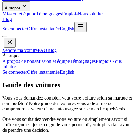
À propos
Mission et équipe
Témoignages
Emplois
Nous joindre
Blog
Se connecter
Offre instantanée
English
Vendre ma voiture
FAQ
Blog
À propos
A propos de nous
Mission et équipe
Témoignages
Emplois
Nous
joindre
Se connecter
Offre instantanée
English
Guide des voitures
Vous vous demandez combien vaut votre voiture selon sa marque et
son modèle ? Notre guide des voitures vous aide à mieux
comprendre la valeur d'une auto usagée sur le marché québécois.
Que vous souhaitiez vendre votre voiture ou simplement savoir si
l'offre reçue est juste, ce guide vous permet d'y voir plus clair avant
de prendre une décision.