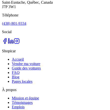
Saint-Eustache, Québec, Canada
J7P 3W1
Téléphone
(438) 801-9334
Social
Shopicar
Accueil
Vendre ma voiture
Guide des voitures
FAQ
Blog
Pages locales
À propos
Mission et équipe
Témoignages
Emplois