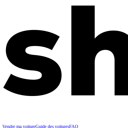
Vendre ma voiture
Guide des voitures
FAQ