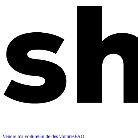
Vendre ma voiture
Guide des voitures
FAQ