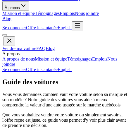
À propos
Mission et équipe
Témoignages
Emplois
Nous joindre
Blog
Se connecter
Offre instantanée
English
Vendre ma voiture
FAQ
Blog
À propos
A propos de nous
Mission et équipe
Témoignages
Emplois
Nous
joindre
Se connecter
Offre instantanée
English
Guide des voitures
Vous vous demandez combien vaut votre voiture selon sa marque et
son modèle ? Notre guide des voitures vous aide à mieux
comprendre la valeur d'une auto usagée sur le marché québécois.
Que vous souhaitiez vendre votre voiture ou simplement savoir si
l'offre reçue est juste, ce guide vous permet d'y voir plus clair avant
de prendre une décision.