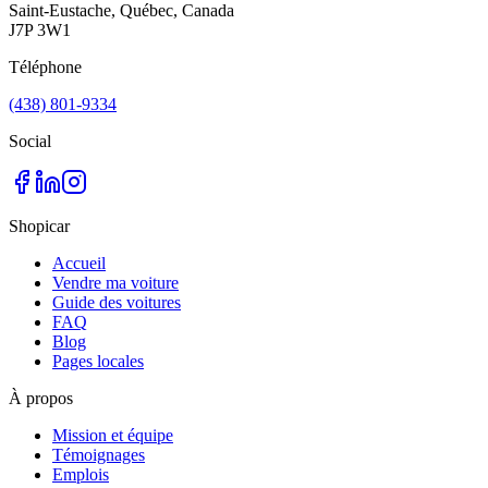
Saint-Eustache, Québec, Canada
J7P 3W1
Téléphone
(438) 801-9334
Social
Shopicar
Accueil
Vendre ma voiture
Guide des voitures
FAQ
Blog
Pages locales
À propos
Mission et équipe
Témoignages
Emplois