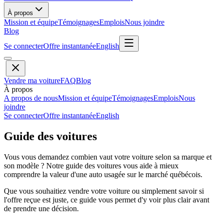
À propos
Mission et équipe
Témoignages
Emplois
Nous joindre
Blog
Se connecter
Offre instantanée
English
Vendre ma voiture
FAQ
Blog
À propos
A propos de nous
Mission et équipe
Témoignages
Emplois
Nous
joindre
Se connecter
Offre instantanée
English
Guide des voitures
Vous vous demandez combien vaut votre voiture selon sa marque et
son modèle ? Notre guide des voitures vous aide à mieux
comprendre la valeur d'une auto usagée sur le marché québécois.
Que vous souhaitiez vendre votre voiture ou simplement savoir si
l'offre reçue est juste, ce guide vous permet d'y voir plus clair avant
de prendre une décision.