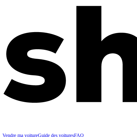
Vendre ma voiture
Guide des voitures
FAQ