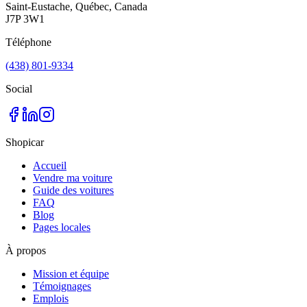
Saint-Eustache, Québec, Canada
J7P 3W1
Téléphone
(438) 801-9334
Social
Shopicar
Accueil
Vendre ma voiture
Guide des voitures
FAQ
Blog
Pages locales
À propos
Mission et équipe
Témoignages
Emplois