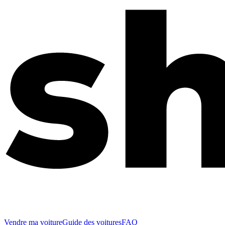
Vendre ma voiture
Guide des voitures
FAQ