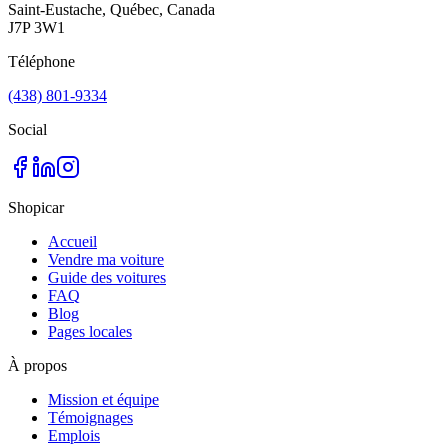
Saint-Eustache, Québec, Canada
J7P 3W1
Téléphone
(438) 801-9334
Social
Shopicar
Accueil
Vendre ma voiture
Guide des voitures
FAQ
Blog
Pages locales
À propos
Mission et équipe
Témoignages
Emplois