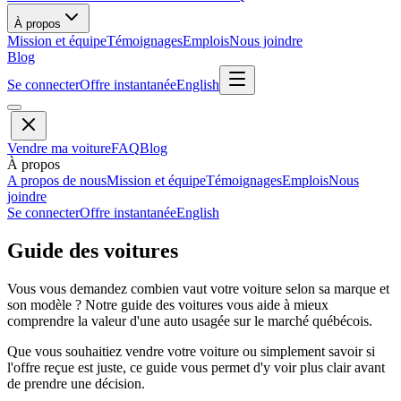
À propos
Mission et équipe
Témoignages
Emplois
Nous joindre
Blog
Se connecter
Offre instantanée
English
Vendre ma voiture
FAQ
Blog
À propos
A propos de nous
Mission et équipe
Témoignages
Emplois
Nous
joindre
Se connecter
Offre instantanée
English
Guide des voitures
Vous vous demandez combien vaut votre voiture selon sa marque et
son modèle ? Notre guide des voitures vous aide à mieux
comprendre la valeur d'une auto usagée sur le marché québécois.
Que vous souhaitiez vendre votre voiture ou simplement savoir si
l'offre reçue est juste, ce guide vous permet d'y voir plus clair avant
de prendre une décision.