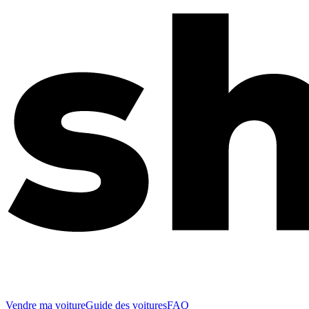
Vendre ma voiture
Guide des voitures
FAQ