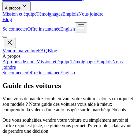
À propos
Mission et équipe
Témoignages
Emplois
Nous joindre
Blog
Se connecter
Offre instantanée
English
Vendre ma voiture
FAQ
Blog
À propos
A propos de nous
Mission et équipe
Témoignages
Emplois
Nous
joindre
Se connecter
Offre instantanée
English
Guide des voitures
Vous vous demandez combien vaut votre voiture selon sa marque et
son modèle ? Notre guide des voitures vous aide à mieux
comprendre la valeur d'une auto usagée sur le marché québécois.
Que vous souhaitiez vendre votre voiture ou simplement savoir si
l'offre reçue est juste, ce guide vous permet d'y voir plus clair avant
de prendre une décision.