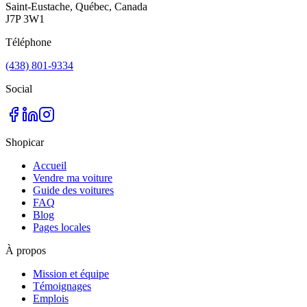
Saint-Eustache, Québec, Canada
J7P 3W1
Téléphone
(438) 801-9334
Social
Shopicar
Accueil
Vendre ma voiture
Guide des voitures
FAQ
Blog
Pages locales
À propos
Mission et équipe
Témoignages
Emplois