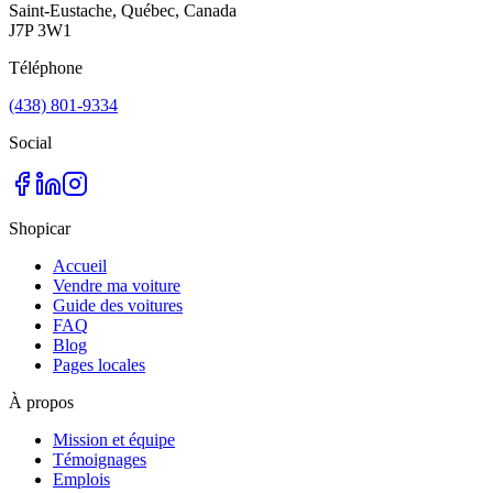
Saint-Eustache, Québec, Canada
J7P 3W1
Téléphone
(438) 801-9334
Social
Shopicar
Accueil
Vendre ma voiture
Guide des voitures
FAQ
Blog
Pages locales
À propos
Mission et équipe
Témoignages
Emplois