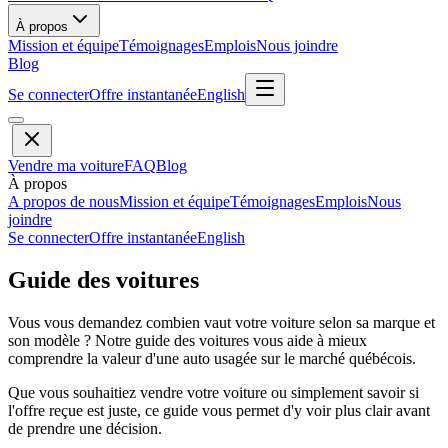
À propos
Mission et équipe
Témoignages
Emplois
Nous joindre
Blog
Se connecter
Offre instantanée
English
Vendre ma voiture
FAQ
Blog
À propos
A propos de nous
Mission et équipe
Témoignages
Emplois
Nous
joindre
Se connecter
Offre instantanée
English
Guide des voitures
Vous vous demandez combien vaut votre voiture selon sa marque et
son modèle ? Notre guide des voitures vous aide à mieux
comprendre la valeur d'une auto usagée sur le marché québécois.
Que vous souhaitiez vendre votre voiture ou simplement savoir si
l'offre reçue est juste, ce guide vous permet d'y voir plus clair avant
de prendre une décision.