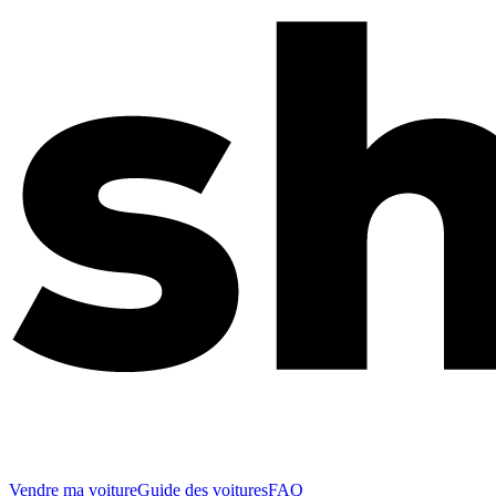
Vendre ma voiture
Guide des voitures
FAQ