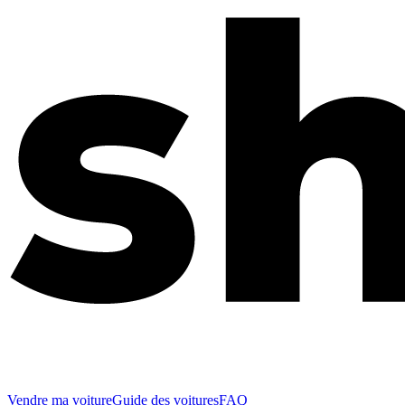
Vendre ma voiture
Guide des voitures
FAQ