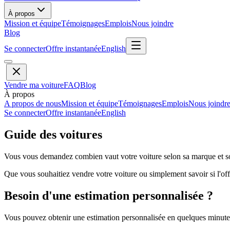
À propos
Mission et équipe
Témoignages
Emplois
Nous joindre
Blog
Se connecter
Offre instantanée
English
Vendre ma voiture
FAQ
Blog
À propos
A propos de nous
Mission et équipe
Témoignages
Emplois
Nous joindr
Se connecter
Offre instantanée
English
Guide des voitures
Vous vous demandez combien vaut votre voiture selon sa marque et so
Que vous souhaitiez vendre votre voiture ou simplement savoir si l'offr
Besoin d'une estimation personnalisée ?
Vous pouvez obtenir une estimation personnalisée en quelques minutes 