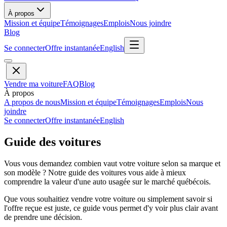
À propos
Mission et équipe
Témoignages
Emplois
Nous joindre
Blog
Se connecter
Offre instantanée
English
Vendre ma voiture
FAQ
Blog
À propos
A propos de nous
Mission et équipe
Témoignages
Emplois
Nous
joindre
Se connecter
Offre instantanée
English
Guide des voitures
Vous vous demandez combien vaut votre voiture selon sa marque et
son modèle ? Notre guide des voitures vous aide à mieux
comprendre la valeur d'une auto usagée sur le marché québécois.
Que vous souhaitiez vendre votre voiture ou simplement savoir si
l'offre reçue est juste, ce guide vous permet d'y voir plus clair avant
de prendre une décision.