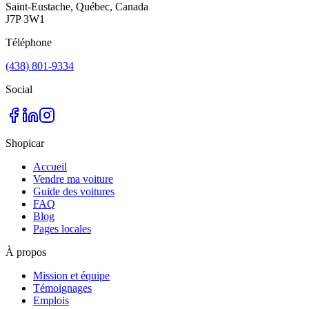
Saint-Eustache, Québec, Canada
J7P 3W1
Téléphone
(438) 801-9334
Social
Shopicar
Accueil
Vendre ma voiture
Guide des voitures
FAQ
Blog
Pages locales
À propos
Mission et équipe
Témoignages
Emplois