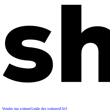
Vendre ma voiture
Guide des voitures
FAQ