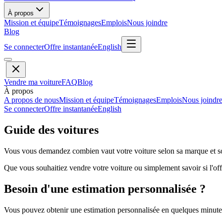
À propos
Mission et équipe
Témoignages
Emplois
Nous joindre
Blog
Se connecter
Offre instantanée
English
Vendre ma voiture
FAQ
Blog
À propos
A propos de nous
Mission et équipe
Témoignages
Emplois
Nous joindr
Se connecter
Offre instantanée
English
Guide des voitures
Vous vous demandez combien vaut votre voiture selon sa marque et so
Que vous souhaitiez vendre votre voiture ou simplement savoir si l'offr
Besoin d'une estimation personnalisée ?
Vous pouvez obtenir une estimation personnalisée en quelques minutes 