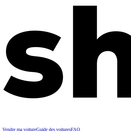
Vendre ma voiture
Guide des voitures
FAQ