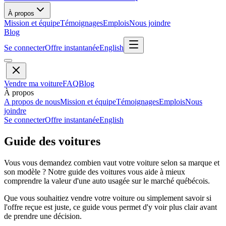
À propos
Mission et équipe
Témoignages
Emplois
Nous joindre
Blog
Se connecter
Offre instantanée
English
Vendre ma voiture
FAQ
Blog
À propos
A propos de nous
Mission et équipe
Témoignages
Emplois
Nous
joindre
Se connecter
Offre instantanée
English
Guide des voitures
Vous vous demandez combien vaut votre voiture selon sa marque et
son modèle ? Notre guide des voitures vous aide à mieux
comprendre la valeur d'une auto usagée sur le marché québécois.
Que vous souhaitiez vendre votre voiture ou simplement savoir si
l'offre reçue est juste, ce guide vous permet d'y voir plus clair avant
de prendre une décision.