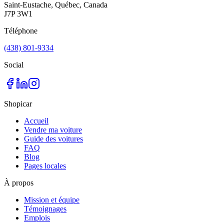
Saint-Eustache, Québec, Canada
J7P 3W1
Téléphone
(438) 801-9334
Social
Shopicar
Accueil
Vendre ma voiture
Guide des voitures
FAQ
Blog
Pages locales
À propos
Mission et équipe
Témoignages
Emplois