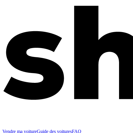
Vendre ma voiture
Guide des voitures
FAQ